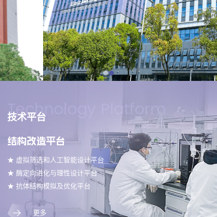
Technology Platform
技术平台
结构改造平台
★ 虚拟筛选和人工智能设计平台
★ 酶定向进化与理性设计平台
★ 抗体结构模拟及优化平台
更多