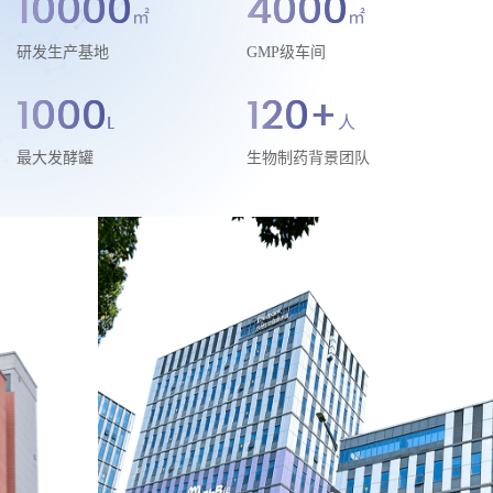
10000
4000
㎡
㎡
全球的 IVD、培养基、细胞治疗、类器官和细胞肉等领域的
研发生产基地
GMP级车间
发展。
1000
120
+
L
人
最大发酵罐
生物制药背景团队