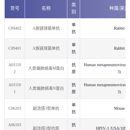
类
货号
名称
种属/来源
别
单
C09402
A族链球菌单抗
Rabbit
抗
单
C09401
A族链球菌单抗
Rabbit
抗
A01110
抗
Human metapneumovirus (s
人类偏肺病毒M蛋白
2
原
3)
A01110
抗
Human metapneumovirus (s
人类偏肺病毒N蛋白
1
原
3)
单
C06203
副流感3型单抗
Mouse
抗
A06103
抗
副流感3型抗原
HPIV-3 /USA/1099