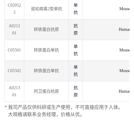
C02052
单
诺如病毒2型单抗
Mouse
2
抗
A0212
抗
转铁蛋白抗原
Human
01
原
单
C05501
转铁蛋白单抗
Mouse
抗
单
C05502
转铁蛋白单抗
Mouse
抗
A0213
抗
钙卫蛋白抗原
Human
01
原
* 我司产品仅供科研或生产使用，不可直接应用于人体。
大规格请联系业务经理，价格从优。