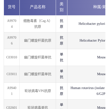
类
货号
产品名称
种属/来
别
A9970
细胞毒素（Cag A）
抗
Helicobacter pylori
4
抗原
原
A9970
抗
幽门螺旋杆菌抗原
Helicobacter Pylorit
6
原
单
C03010
幽门螺旋杆菌单抗
Mouse
抗
单
C03011
幽门螺旋杆菌单抗
Mouse
抗
A9940
抗
Human rotavirus (isolate
轮状病毒VP6抗原
1
原
6/G2P)
单
C02601
轮状病毒单抗
Mouse