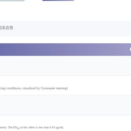
相关应用
g conditions, visualized by Coomassie staining)
ometry. The ED
of this effect is less than 0.03
μ
g/mL
50