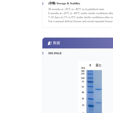
(存储) Storage & Stability
36 months at -20°C to -80°C in lyophilized state
6 months at -20°C to -80°C under sterile conditions afte
7-10 days at 2°C to 8°C under sterile conditions after re
Use a manual defrost freezer and avoid repeated freeze
数据
SDS-PAGE