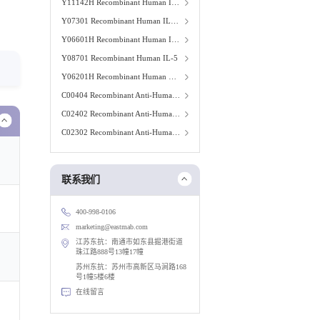
Y11142H Recombinant Human IL-34 (His Tag)
Y07301 Recombinant Human IL-11
Y06601H Recombinant Human IL-17A
Y08701 Recombinant Human IL-5
Y06201H Recombinant Human G-CSF
C00404 Recombinant Anti-Human CD3 mAb
C02402 Recombinant Anti-Human CD16 mAb
C02302 Recombinant Anti-Human CD28 mAb
联系我们
400-998-0106
marketing@eastmab.com
江苏东抗：南通市如东县掘港街道
珠江路888号13幢17幢
苏州东抗：苏州市高新区马涧路168
号1幢5楼6楼
在线留言