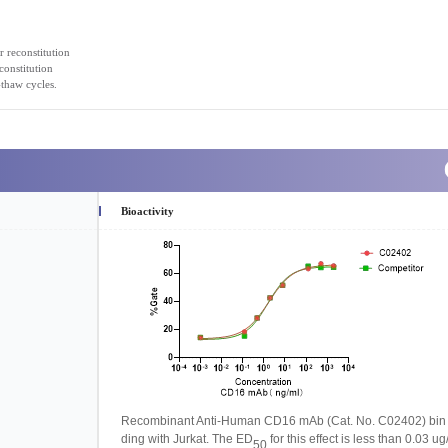
r reconstitution
constitution
-thaw cycles.
Bioactivity
Recombinant Anti-Human CD
16
mAb
(Cat. No. C02402) bin
ding with
Jurkat
. The ED
for this effect is less than 0.03
u
g
50