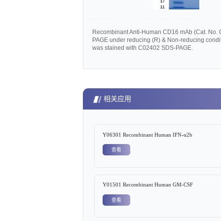
Recombinant Anti-Human CD16 mAb
(Cat. No.
PAGE under reducing (R) & Non-reducing condit
was stained with
C02402
SDS-PAGE.
相关应用
Y06301 Recombinant Human IFN-α2b
查看
Y01501 Recombinant Human GM-CSF
查看