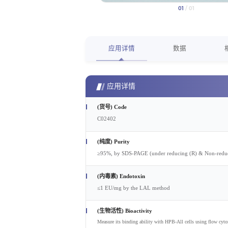
01
/ 01
应用详情
数据
应用详情
(货号) Code
C02402
(纯度) Purity
≥95%, by SDS-PAGE (under reducing (R) & Non-reducin
(内毒素) Endotoxin
≤1 EU/mg by the LAL method
(生物活性) Bioactivity
Measure its binding ability with HPB-All cells using flow cyt