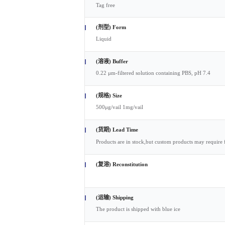
Tag free
(剂型) Form
Liquid
(溶液) Buffer
0.22 μm-filtered solution containing PBS, pH 7.4
(规格) Size
500μg/vail 1mg/vail
(货期) Lead Time
Products are in stock,but custom products may require 
(复溶) Reconstitution
(运输) Shipping
The product is shipped with blue ice