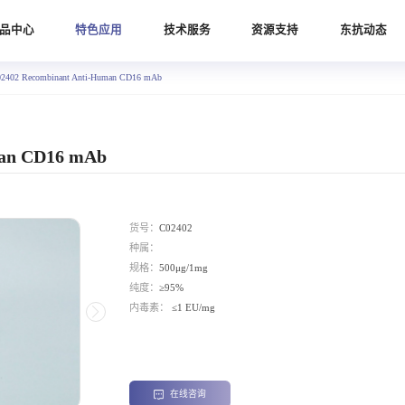
品中心
特色应用
技术服务
资源支持
东抗动态
2402 Recombinant Anti-Human CD16 mAb
man CD16 mAb
货号：
C02402
种属：
规格：
500μg/1mg
纯度：
≥95%
内毒素：
≤1 EU/mg
在线咨询