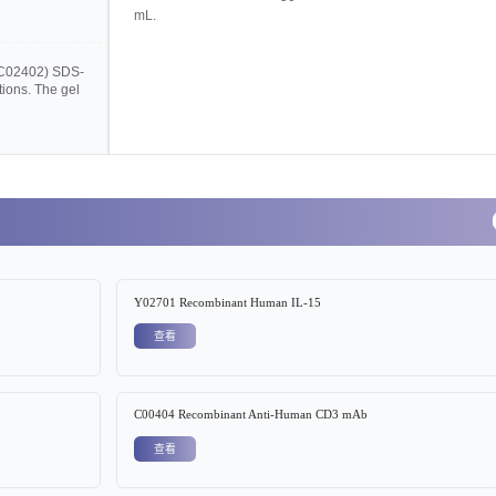
mL
.
C02402
) SDS-
ions. The gel
Y02701 Recombinant Human IL-15
查看
C00404 Recombinant Anti-Human CD3 mAb
查看